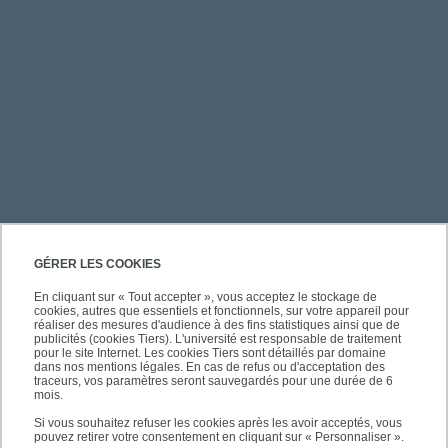
PRATIQUE
GÉRER LES COOKIES
En cliquant sur « Tout accepter », vous acceptez le stockage de
cookies, autres que essentiels et fonctionnels, sur votre appareil pour
ACCÈS RAPIDES
réaliser des mesures d'audience à des fins statistiques ainsi que de
publicités (cookies Tiers). L'université est responsable de traitement
pour le site Internet. Les cookies Tiers sont détaillés par domaine
dans nos mentions légales. En cas de refus ou d'acceptation des
traceurs, vos paramètres seront sauvegardés pour une durée de 6
mois.
SUIVEZ-NOUS
Si vous souhaitez refuser les cookies après les avoir acceptés, vous
pouvez retirer votre consentement en cliquant sur « Personnaliser ».