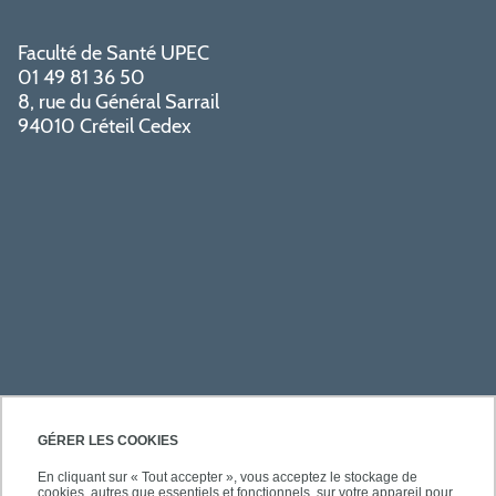
Faculté de Santé UPEC
01 49 81 36 50
8, rue du Général Sarrail
94010 Créteil Cedex
PRATIQUE
GÉRER LES COOKIES
En cliquant sur « Tout accepter », vous acceptez le stockage de
cookies, autres que essentiels et fonctionnels, sur votre appareil pour