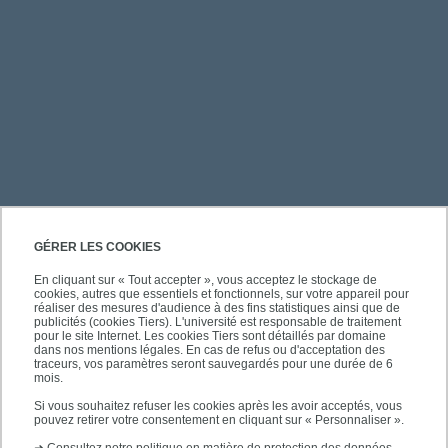
PRATIQUE
GÉRER LES COOKIES
En cliquant sur « Tout accepter », vous acceptez le stockage de
cookies, autres que essentiels et fonctionnels, sur votre appareil pour
ACCÈS RAPIDES
réaliser des mesures d'audience à des fins statistiques ainsi que de
publicités (cookies Tiers). L'université est responsable de traitement
pour le site Internet. Les cookies Tiers sont détaillés par domaine
dans nos mentions légales. En cas de refus ou d'acceptation des
traceurs, vos paramètres seront sauvegardés pour une durée de 6
mois.
SUIVEZ-NOUS
Si vous souhaitez refuser les cookies après les avoir acceptés, vous
pouvez retirer votre consentement en cliquant sur « Personnaliser ».