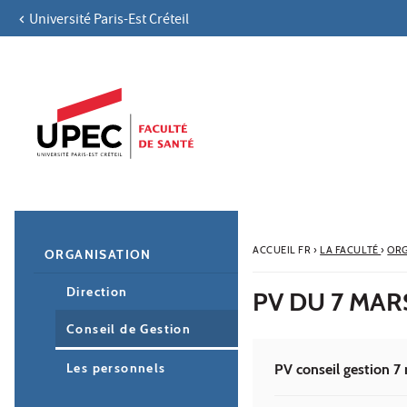
Université Paris-Est Créteil
Aller au contenu
Navigation
Accès directs
Recherche
Navigation secondaire
ACCUEIL FR
›
LA FACULTÉ
›
ORG
ORGANISATION
Direction
PV DU 7 MAR
Conseil de Gestion
Les personnels
PV conseil gestion 7