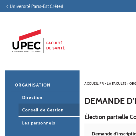
Université Paris-Est Créteil
Aller au contenu
Navigation
Accès directs
Recherche
Navigation secondaire
ACCUEIL FR
›
LA FACULTÉ
›
ORG
ORGANISATION
Direction
DEMANDE D'I
Conseil de Gestion
Élection partielle C
Les personnels
Demande d'inscription 