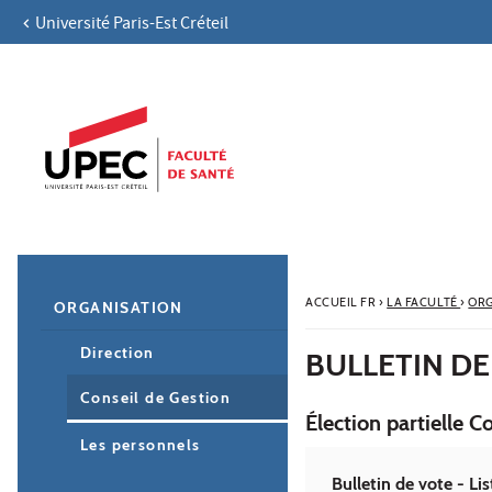
Université Paris-Est Créteil
Aller au contenu
Navigation
Accès directs
Recherche
Navigation secondaire
ACCUEIL FR
›
LA FACULTÉ
›
ORG
ORGANISATION
Direction
BULLETIN DE
Conseil de Gestion
Élection partielle C
Les personnels
Bulletin de vote - Li