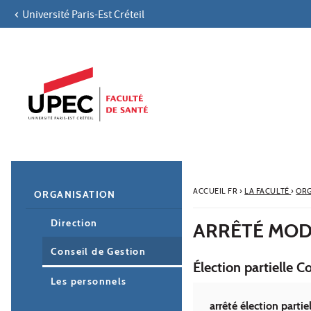
Université Paris-Est Créteil
Aller au contenu
Navigation
Accès directs
Recherche
Navigation secondaire
ACCUEIL FR
›
LA FACULTÉ
›
ORG
ORGANISATION
Direction
ARRÊTÉ MOD
Conseil de Gestion
Élection partielle C
Les personnels
arrêté élection partie