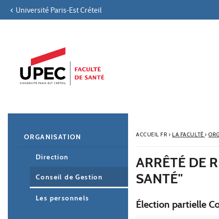
Université Paris-Est Créteil
Aller au contenu
Navigation
Accès directs
Recherche
Navigation secondaire
ACCUEIL FR
›
LA FACULTÉ
›
ORG
ORGANISATION
Direction
ARRÊTÉ DE R
SANTÉ"
Conseil de Gestion
Les personnels
Élection partielle C