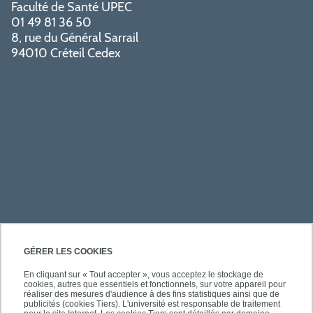
Faculté de Santé UPEC
01 49 81 36 50
8, rue du Général Sarrail
94010 Créteil Cedex
PRATIQUE
GÉRER LES COOKIES
En cliquant sur « Tout accepter », vous acceptez le stockage de
cookies, autres que essentiels et fonctionnels, sur votre appareil pour
ACCÈS RAPIDES
réaliser des mesures d'audience à des fins statistiques ainsi que de
publicités (cookies Tiers). L'université est responsable de traitement