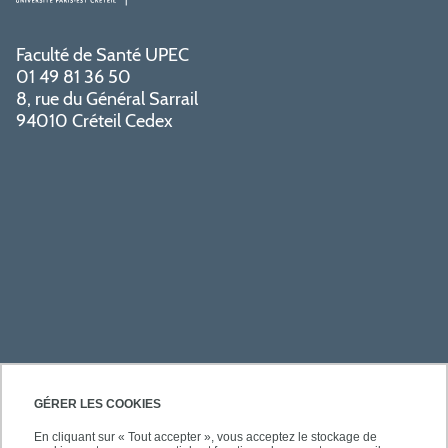
Faculté de Santé UPEC
01 49 81 36 50
8, rue du Général Sarrail
94010 Créteil Cedex
PRATIQUE
GÉRER LES COOKIES
En cliquant sur « Tout accepter », vous acceptez le stockage de