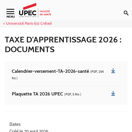
Aller au contenu
Navigation secondaire
MENU
Université Paris-Est Créteil
TAXE D'APPRENTISSAGE 2026 :
DOCUMENTS
Calendrier-versement-TA-2026-santé
(PDF, 194
Ko )
Plaquette TA 2026 UPEC
(PDF, 5 Mo )
Dates
Créé le
20 avril 2026